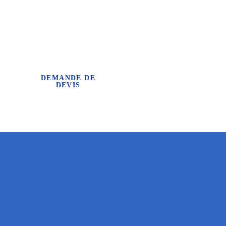
25 76 76
WE’D LOVE TO HELP
Pour une demande de devis, veuillez cliquer ci-contre.
Appointment Form
DEMANDE DE
DEVIS