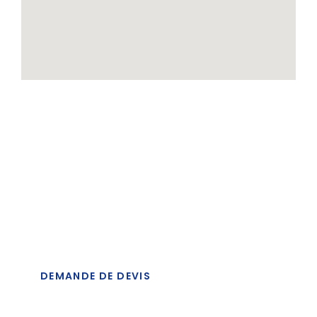
Une question ? Appelez-nous : +33
(0)4 72 25 76 76
Pour une demande de devis, veuillez cliquer ci-contre.
DEMANDE DE DEVIS