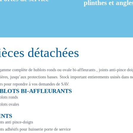
plinthes et angle
En savoir +
En savoir +
ièces détachées
amme complète de hublots ronds ou ovale bi-affleurants , joints anti-pince doi
ières, jusqu’aux protections basses. Stock important entierements usinés dans n
ers pour repondre à vos demandes de SAV.
BLOTS BI-AFFLEURANTS
lots ronds
lots ovales
INTS
nts anti pince-doigts
nts adhésifs pour huisserie porte de service