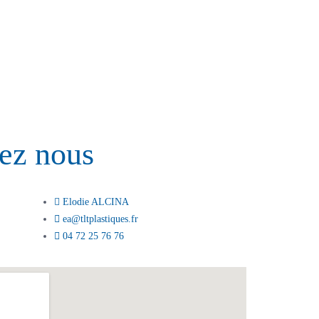
tez nous
DEMANDE TECHNIQUE
Elodie ALCINA
ea@tltplastiques.fr
04 72 25 76 76