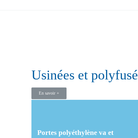
Découvrez no
protections m
Usinées et polyfu
Entièrement conçues et usinées dans nos atelier
En savoir +
Portes polyéthylène va et
Portes polyéthylène va et
vient