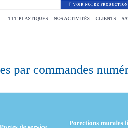
VOIR NOTRE PRODUCTION
TLT PLASTIQUES
NOS ACTIVITÉS
CLIENTS
SA
tre gamme de por
urales polyéthyl
sées par commandes numér
s pour une fabrication entièrement maîtrisée et made in Franc
Porections murales li
Portes de service
Porections murales li
plinthes et angle
Portes de service