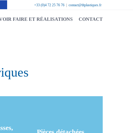
+33 (0)4 72 25 76 76
|
contact@tltplastiques.fr
VOIR FAIRE ET RÉALISATIONS
CONTACT
tes et
ène
iques
e.
sses,
Pièces détachées
sses,
s
Pièces détachées