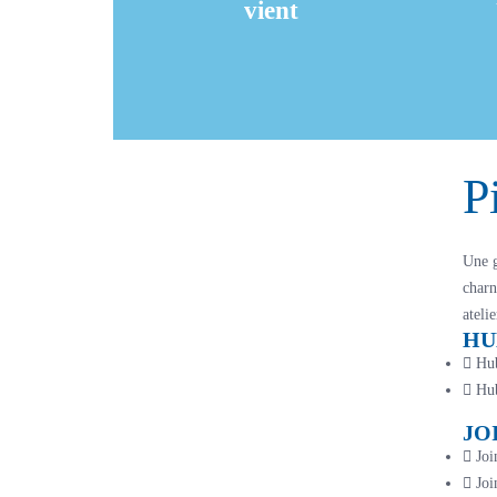
vient
En savoir +
P
Une g
charn
ateli
HU
Hub
Hub
JO
Joi
Joi