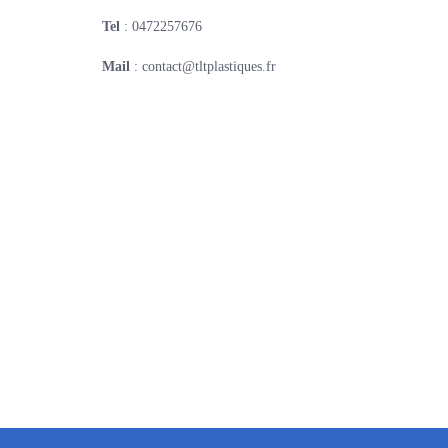
Tel
: 0472257676
Mail
: contact@tltplastiques.fr
Une question ? Appelez-nous :
Pour une demande de devis, veuillez cliquer ci-contre.